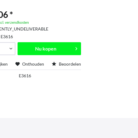
06 *
xcl. verzendkosten
ENTLY_UNDELIVERABLE
:
E3616
Nu kopen
jken
Onthouden
Beoordelen
E3616