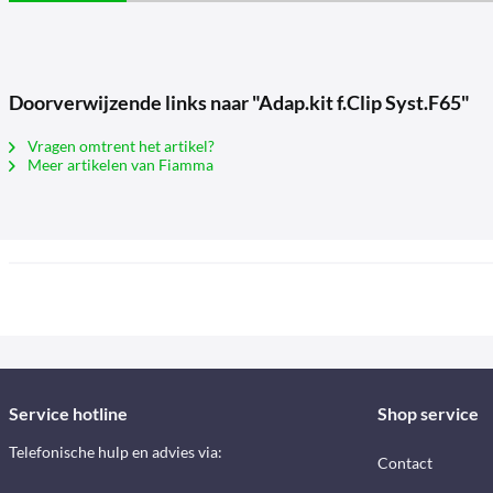
Doorverwijzende links naar "Adap.kit f.Clip Syst.F65"
Vragen omtrent het artikel?
Meer artikelen van Fiamma
Service hotline
Shop service
Telefonische hulp en advies via:
Contact