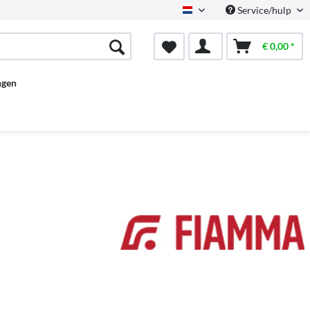
Service/hulp
Dutch
€ 0,00 *
ngen