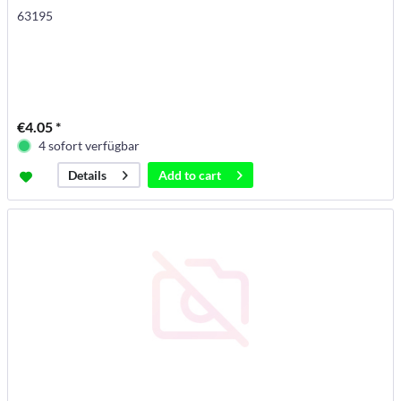
63195
€4.05 *
4 sofort verfügbar
Add to
cart
Details