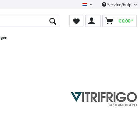
Service/hulp
Dutch
€ 0,00 *
ngen