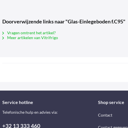
Doorverwijzende links naar "Glas-Einlegeboden f.C95"
Vragen omtrent het artikel?
Meer artikelen van Vitrifrigo
Service hotline
Shop service
Telefonische hulp en advies via:
Contact
+32 13 333 460
Contact gegeven