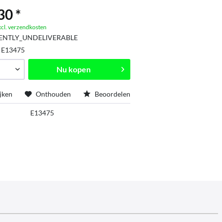
30 *
xcl. verzendkosten
ENTLY_UNDELIVERABLE
:
E13475
Nu kopen
jken
Onthouden
Beoordelen
E13475