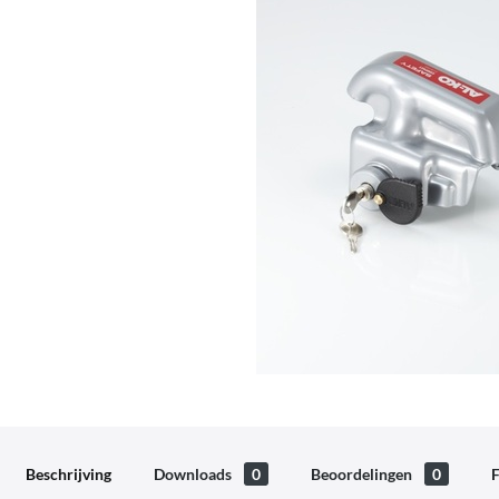
Beschrijving
Downloads
0
Beoordelingen
0
F