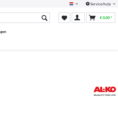
Service/hulp
Dutch
€ 0,00 *
ngen