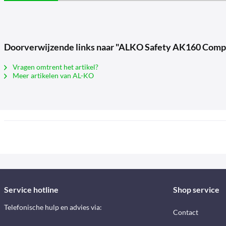
Doorverwijzende links naar "ALKO Safety AK160 Comp
Vragen omtrent het artikel?
Meer artikelen van AL-KO
Service hotline
Shop service
Telefonische hulp en advies via:
Contact