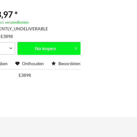
,97 *
xcl. verzendkosten
ENTLY_UNDELIVERABLE
:
E3898
Nu kopen
jken
Onthouden
Beoordelen
E3898