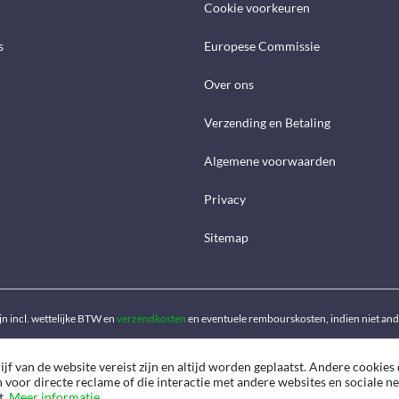
Cookie voorkeuren
s
Europese Commissie
Over ons
Verzending en Betaling
Algemene voorwaarden
Privacy
Sitemap
ijn incl. wettelijke BTW en
verzendkosten
en eventuele rembourskosten, indien niet an
f van de website vereist zijn en altijd worden geplaatst. Andere cookies 
n voor directe reclame of die interactie met andere websites en sociale 
t.
Meer informatie