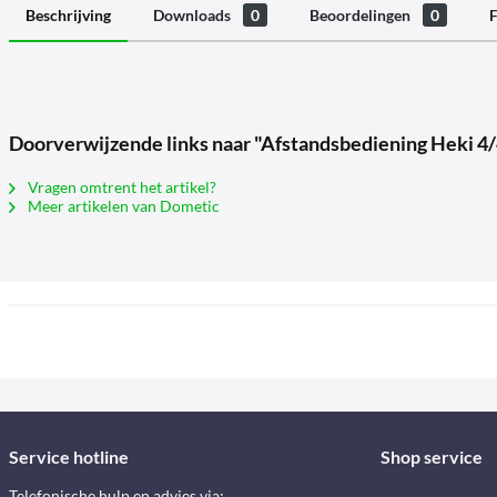
Beschrijving
Downloads
0
Beoordelingen
0
F
Doorverwijzende links naar "Afstandsbediening Heki 4
Vragen omtrent het artikel?
Meer artikelen van Dometic
Service hotline
Shop service
Telefonische hulp en advies via: