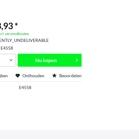
,93 *
xcl. verzendkosten
ENTLY_UNDELIVERABLE
:
E4558
Nu kopen
jken
Onthouden
Beoordelen
E4558