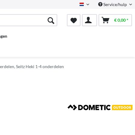
Service/hulp
Dutch
€ 0,00 *
ngen
rdelen, Seitz Heki 1-4 onderdelen