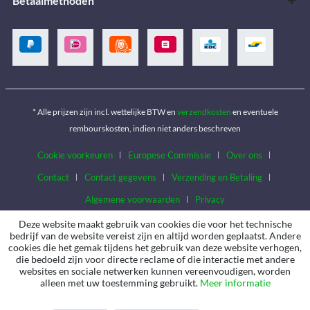
Betaalmethoden
* Alle prijzen zijn incl. wettelijke BTW en
verzendkosten
en eventuele
rembourskosten, indien niet anders beschreven
Cookie voorkeuren
Europese Commissie
Over ons
Contact
Contact gegevens
Verzending en Betaling
Algemene voorwaarden
Privacy
Deze website maakt gebruik van cookies die voor het technische
bedrijf van de website vereist zijn en altijd worden geplaatst. Andere
cookies die het gemak tijdens het gebruik van deze website verhogen,
die bedoeld zijn voor directe reclame of die interactie met andere
websites en sociale netwerken kunnen vereenvoudigen, worden
alleen met uw toestemming gebruikt.
Meer informatie