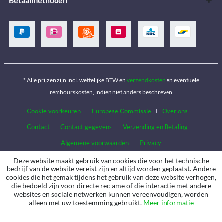
Betaalmethoden
* Alle prijzen zijn incl. wettelijke BTW en
verzendkosten
en eventuele
rembourskosten, indien niet anders beschreven
Cookie voorkeuren
Europese Commissie
Over ons
Contact
Contact gegevens
Verzending en Betaling
Algemene voorwaarden
Privacy
Deze website maakt gebruik van cookies die voor het technische
bedrijf van de website vereist zijn en altijd worden geplaatst. Andere
cookies die het gemak tijdens het gebruik van deze website verhogen,
die bedoeld zijn voor directe reclame of die interactie met andere
websites en sociale netwerken kunnen vereenvoudigen, worden
alleen met uw toestemming gebruikt.
Meer informatie