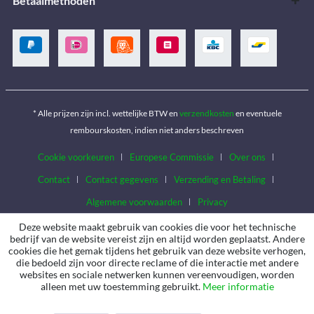
Betaalmethoden
* Alle prijzen zijn incl. wettelijke BTW en
verzendkosten
en eventuele
rembourskosten, indien niet anders beschreven
Cookie voorkeuren
Europese Commissie
Over ons
Contact
Contact gegevens
Verzending en Betaling
Algemene voorwaarden
Privacy
Deze website maakt gebruik van cookies die voor het technische
bedrijf van de website vereist zijn en altijd worden geplaatst. Andere
cookies die het gemak tijdens het gebruik van deze website verhogen,
die bedoeld zijn voor directe reclame of die interactie met andere
websites en sociale netwerken kunnen vereenvoudigen, worden
alleen met uw toestemming gebruikt.
Meer informatie