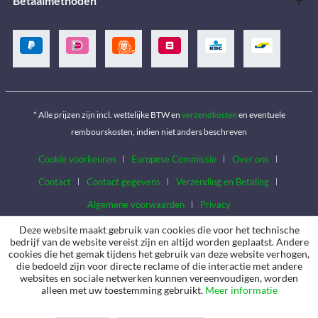
Betaalmethoden
* Alle prijzen zijn incl. wettelijke BTW en
verzendkosten
en eventuele
rembourskosten, indien niet anders beschreven
Cookie voorkeuren
Europese Commissie
Over ons
Contact
Contact gegevens
Verzending en Betaling
Algemene voorwaarden
Privacy
Deze website maakt gebruik van cookies die voor het technische
bedrijf van de website vereist zijn en altijd worden geplaatst. Andere
cookies die het gemak tijdens het gebruik van deze website verhogen,
die bedoeld zijn voor directe reclame of die interactie met andere
websites en sociale netwerken kunnen vereenvoudigen, worden
alleen met uw toestemming gebruikt.
Meer informatie