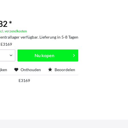
82 *
xcl. verzendkosten
entrallager verfügbar. Lieferung in 5-8 Tagen
:
E3169
Nu kopen
jken
Onthouden
Beoordelen
E3169