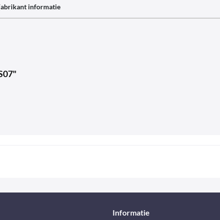
abrikant informatie
CS07"
Informatie