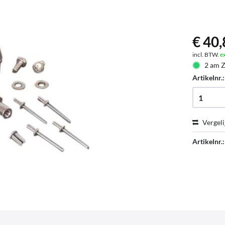
€ 40,
incl. BTW.
e
2 am Z
Artikelnr.
Vergeli
Artikelnr.: