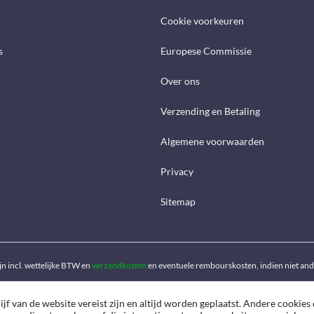
Cookie voorkeuren
s
Europese Commissie
Over ons
Verzending en Betaling
Algemene voorwaarden
Privacy
Sitemap
ijn incl. wettelijke BTW en
verzendkosten
en eventuele rembourskosten, indien niet an
f van de website vereist zijn en altijd worden geplaatst. Andere cookies 