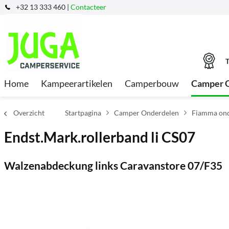
+32 13 333 460 |
Contacteer
T
Home
Kampeerartikelen
Camperbouw
Camper 
Overzicht
Startpagina
Camper Onderdelen
Fiamma ond
Endst.Mark.rollerband li CS07
Walzenabdeckung links Caravanstore 07/F35