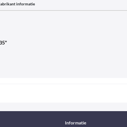
abrikant informatie
35"
Informatie