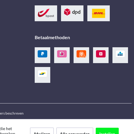
Betaalmethoden
ders beschreven
die het
netwerken
Afwijzen
Alle aanvaarden
Instellen