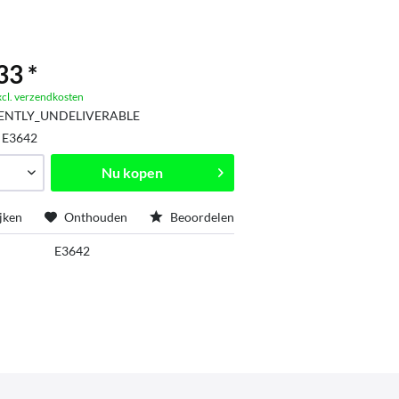
33 *
xcl. verzendkosten
ENTLY_UNDELIVERABLE
:
E3642
Nu kopen
jken
Onthouden
Beoordelen
E3642