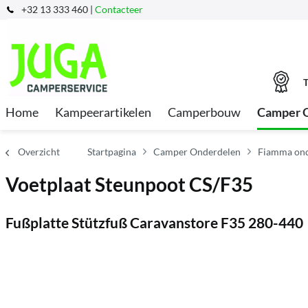
+32 13 333 460 |
Contacteer
T
Home
Kampeerartikelen
Camperbouw
Camper 
Overzicht
Startpagina
Camper Onderdelen
Fiamma ond
Voetplaat Steunpoot CS/F35
Fußplatte Stützfuß Caravanstore F35 280-440