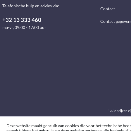
Telefonische hulp en advies via:
Contact
+32 13 333 460
Contact gegeven
ma-vr, 09:00 - 17:00 uur
* Alle prijzen z
Deze website maakt gebruik van cookies die voor het technische bedrij
gemak tijdens het gebruik van deze website verhogen, die bedoeld zij