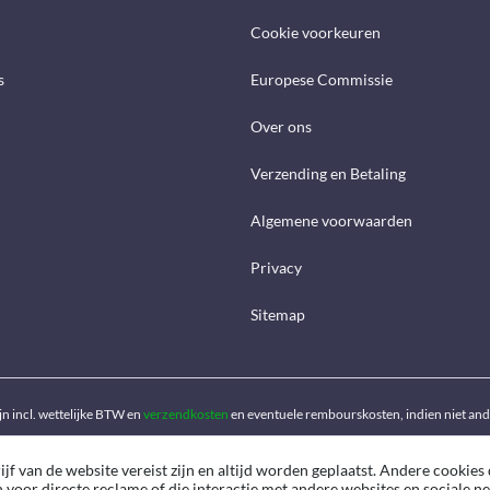
Cookie voorkeuren
s
Europese Commissie
Over ons
Verzending en Betaling
Algemene voorwaarden
Privacy
Sitemap
ijn incl. wettelijke BTW en
verzendkosten
en eventuele rembourskosten, indien niet an
f van de website vereist zijn en altijd worden geplaatst. Andere cookies 
n voor directe reclame of die interactie met andere websites en sociale 