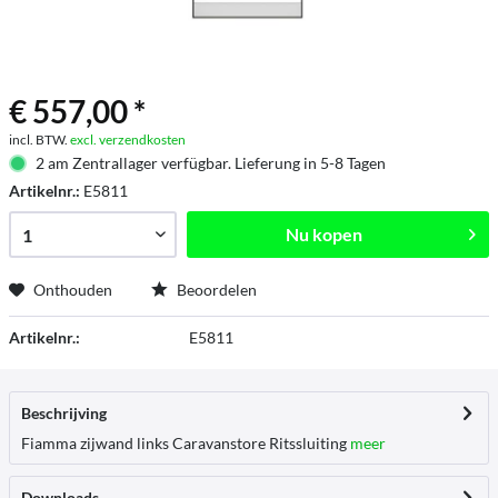
€ 557,00 *
incl. BTW.
excl. verzendkosten
2 am Zentrallager verfügbar. Lieferung in 5-8 Tagen
Artikelnr.:
E5811
Nu kopen
Onthouden
Beoordelen
Artikelnr.:
E5811
Beschrijving
Fiamma zijwand links Caravanstore Ritssluiting
meer
Downloads