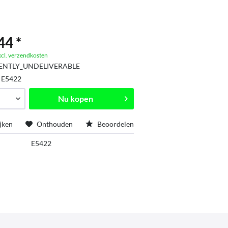
44 *
xcl. verzendkosten
ENTLY_UNDELIVERABLE
:
E5422
Nu kopen
jken
Onthouden
Beoordelen
E5422