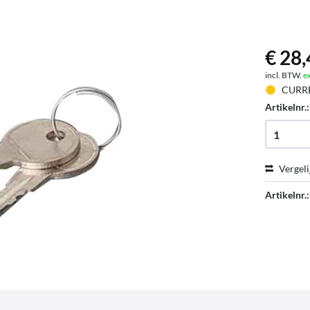
€ 28,
incl. BTW.
e
CURR
Artikelnr.
Vergeli
Artikelnr.: