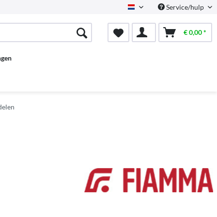
Service/hulp
Dutch
€ 0,00 *
ngen
delen