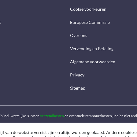
Cookie voorkeuren
s
Europese Commissie
Over ons
Verzending en Betaling
Algemene voorwaarden
Privacy
Sitemap
ijn incl. wettelijke BTW en
verzendkosten
en eventuele rembourskosten, indien niet an
f van de website vereist zijn en altijd worden geplaatst. Andere cookies 