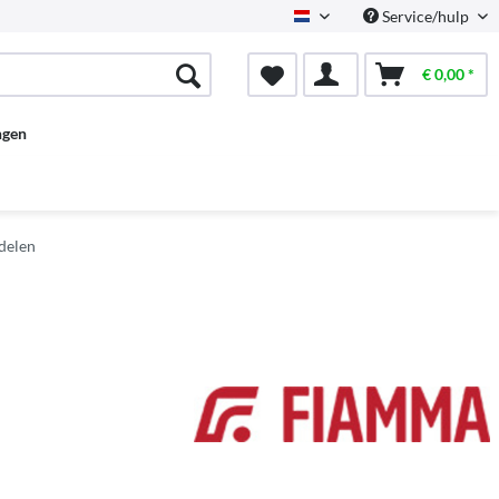
Service/hulp
Dutch
€ 0,00 *
ngen
delen