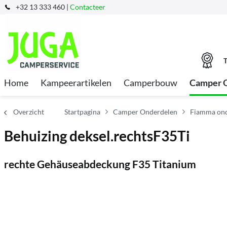
+32 13 333 460 |
Contacteer
T
Home
Kampeerartikelen
Camperbouw
Camper 
Overzicht
Startpagina
Camper Onderdelen
Fiamma ond
Behuizing deksel.rechtsF35Ti
rechte Gehäuseabdeckung F35 Titanium