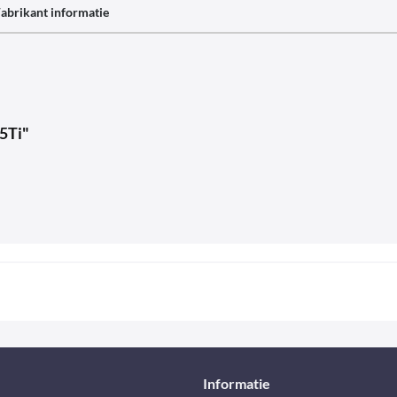
abrikant informatie
5Ti"
Informatie