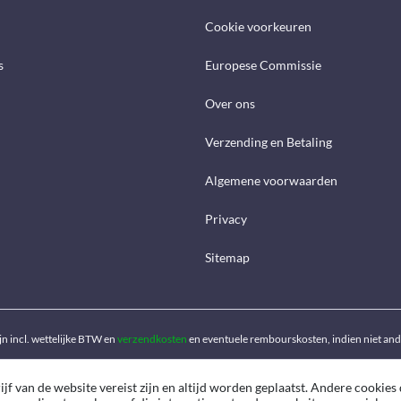
Cookie voorkeuren
s
Europese Commissie
Over ons
Verzending en Betaling
Algemene voorwaarden
Privacy
Sitemap
ijn incl. wettelijke BTW en
verzendkosten
en eventuele rembourskosten, indien niet an
f van de website vereist zijn en altijd worden geplaatst. Andere cookies 