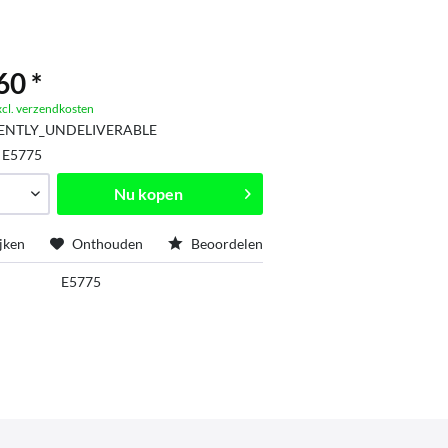
60 *
xcl. verzendkosten
ENTLY_UNDELIVERABLE
:
E5775
Nu kopen
jken
Onthouden
Beoordelen
E5775