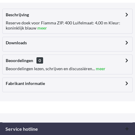
Beschrijving
Reserve doek voor Fiamma ZIP. 400 Luifelmaat: 4,00 m Kleur:
koninklijk blauw
meer
Downloads
Beoordelingen
0
Beoordelingen lezen, schrijven en discussiëren...
meer
Fabrikant informatie
Service hotline