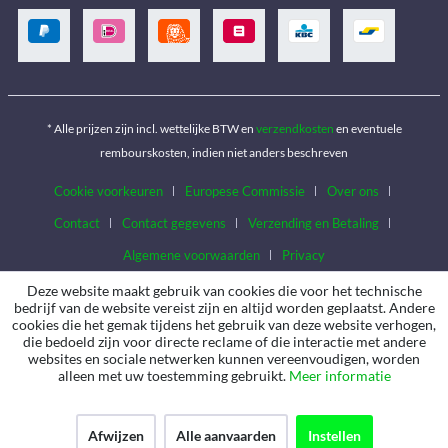
* Alle prijzen zijn incl. wettelijke BTW en
verzendkosten
en eventuele
rembourskosten, indien niet anders beschreven
Cookie voorkeuren
Europese Commissie
Over ons
Contact
Contact gegevens
Verzending en Betaling
Algemene voorwaarden
Privacy
Deze website maakt gebruik van cookies die voor het technische
bedrijf van de website vereist zijn en altijd worden geplaatst. Andere
cookies die het gemak tijdens het gebruik van deze website verhogen,
die bedoeld zijn voor directe reclame of die interactie met andere
websites en sociale netwerken kunnen vereenvoudigen, worden
alleen met uw toestemming gebruikt.
Meer informatie
Afwijzen
Alle aanvaarden
Instellen