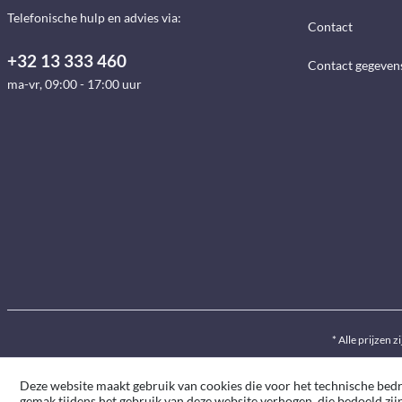
Telefonische hulp en advies via:
Contact
+32 13 333 460
Contact gegeven
ma-vr, 09:00 - 17:00 uur
* Alle prijzen z
Deze website maakt gebruik van cookies die voor het technische bedrij
gemak tijdens het gebruik van deze website verhogen, die bedoeld zij