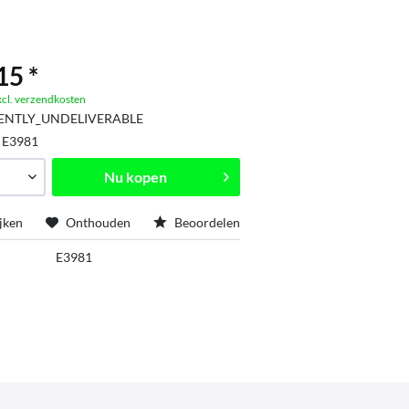
15 *
xcl. verzendkosten
ENTLY_UNDELIVERABLE
:
E3981
Nu kopen
jken
Onthouden
Beoordelen
E3981