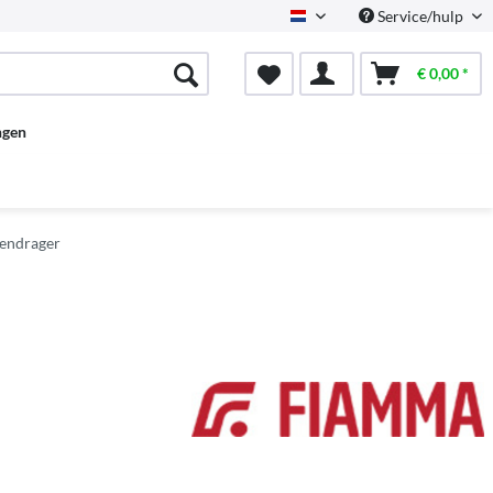
Service/hulp
Dutch
€ 0,00 *
ngen
sendrager