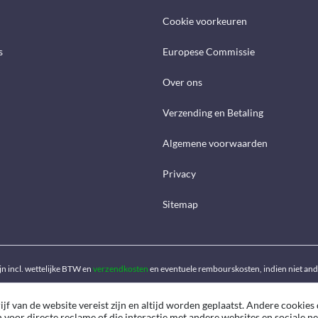
Cookie voorkeuren
s
Europese Commissie
Over ons
Verzending en Betaling
Algemene voorwaarden
Privacy
Sitemap
ijn incl. wettelijke BTW en
verzendkosten
en eventuele rembourskosten, indien niet an
f van de website vereist zijn en altijd worden geplaatst. Andere cookies 
n voor directe reclame of die interactie met andere websites en sociale 