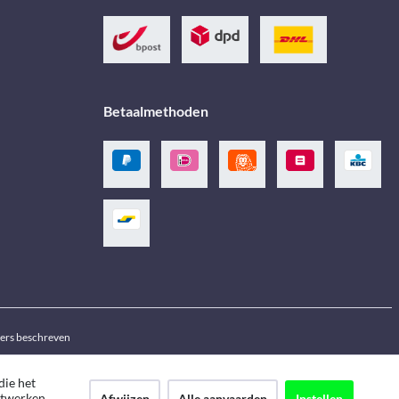
Betaalmethoden
ders beschreven
die het
netwerken
Afwijzen
Alle aanvaarden
Instellen