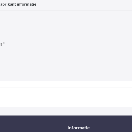
abrikant informatie
t"
Informatie