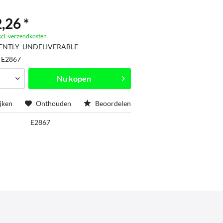
,26 *
xcl. verzendkosten
ENTLY_UNDELIVERABLE
:
E2867
Nu kopen
jken
Onthouden
Beoordelen
E2867