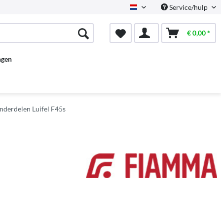
Service/hulp
Dutch
€ 0,00 *
ngen
nderdelen Luifel F45s