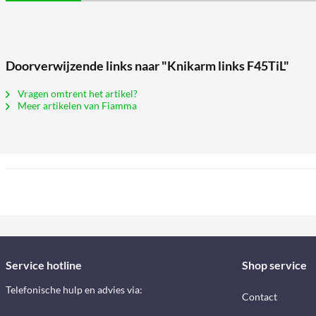
Doorverwijzende links naar "Knikarm links F45TiL"
Vragen omtrent het artikel?
Meer artikelen van Fiamma
Service hotline
Shop service
Telefonische hulp en advies via:
Contact