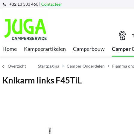
+32 13 333 460 |
Contacteer
T
Home
Kampeerartikelen
Camperbouw
Camper 
Overzicht
Startpagina
Camper Onderdelen
Fiamma ond
Knikarm links F45TiL