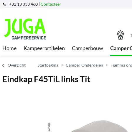
+32 13 333 460 |
Contacteer
T
Home
Kampeerartikelen
Camperbouw
Camper 
Overzicht
Startpagina
Camper Onderdelen
Fiamma ond
Eindkap F45TiL links Tit