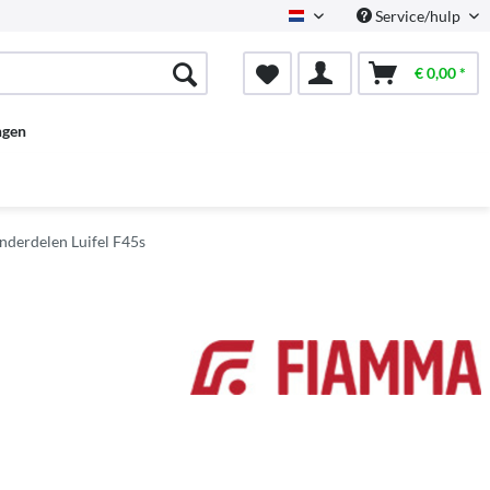
Service/hulp
Dutch
€ 0,00 *
ngen
nderdelen Luifel F45s