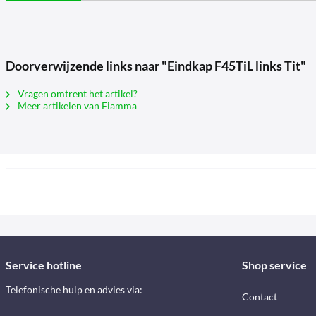
Doorverwijzende links naar "Eindkap F45TiL links Tit"
Vragen omtrent het artikel?
Meer artikelen van Fiamma
Service hotline
Shop service
Telefonische hulp en advies via:
Contact