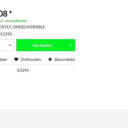
08 *
xcl. verzendkosten
ENTLY_UNDELIVERABLE
:
E3395
Nu kopen
jken
Onthouden
Beoordelen
E3395