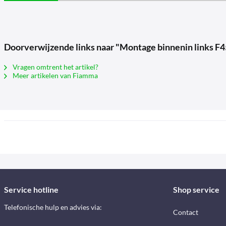
Doorverwijzende links naar "Montage binnenin links F
Vragen omtrent het artikel?
Meer artikelen van Fiamma
Service hotline
Shop service
Telefonische hulp en advies via:
Contact