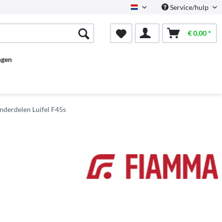
Service/hulp
Dutch
€ 0,00 *
ngen
nderdelen Luifel F45s