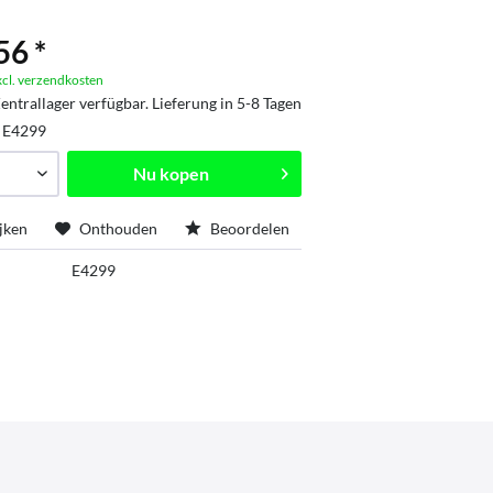
56 *
xcl. verzendkosten
entrallager verfügbar. Lieferung in 5-8 Tagen
:
E4299
Nu kopen
jken
Onthouden
Beoordelen
E4299