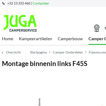
+32 13 333 460 |
Contacteer
T
Home
Kampeerartikelen
Camperbouw
Camper 
Overzicht
Startpagina
Camper Onderdelen
Fiamma ond
Montage binnenin links F45S