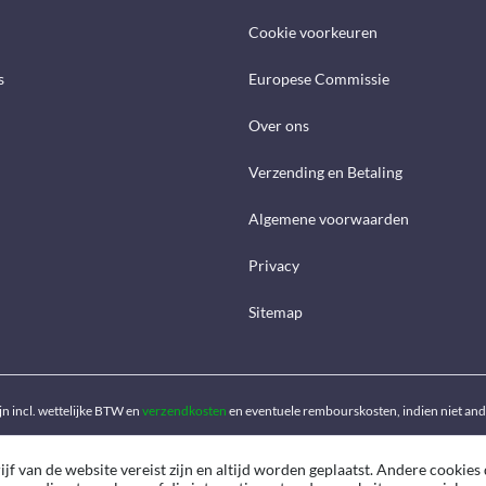
Cookie voorkeuren
s
Europese Commissie
Over ons
Verzending en Betaling
Algemene voorwaarden
Privacy
Sitemap
ijn incl. wettelijke BTW en
verzendkosten
en eventuele rembourskosten, indien niet an
f van de website vereist zijn en altijd worden geplaatst. Andere cookies 