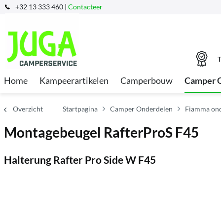
+32 13 333 460 |
Contacteer
T
Home
Kampeerartikelen
Camperbouw
Camper 
Overzicht
Startpagina
Camper Onderdelen
Fiamma ond
Montagebeugel RafterProS F45
Halterung Rafter Pro Side W F45