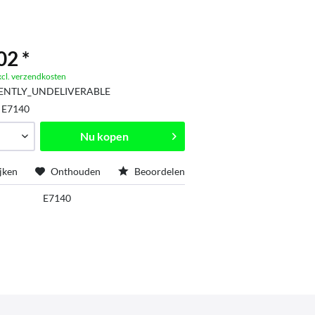
02 *
xcl. verzendkosten
ENTLY_UNDELIVERABLE
:
E7140
Nu kopen
jken
Onthouden
Beoordelen
E7140