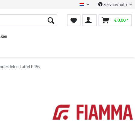
Service/hulp
Dutch
€ 0,00 *
ngen
nderdelen Luifel F45s