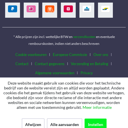
* Alle prijzen zijn incl. wettelijke BTW en
verzendkosten
en eventuele
rembourskosten, indien niet anders beschreven
Cookie voorkeuren
Europese Commissie
Over ons
Contact
Contact gegevens
Verzending en Betaling
Algemene voorwaarden
Privacy
Deze website maakt gebruik van cookies die voor het technische
bedrijf van de website vereist zijn en altijd worden geplaatst. Andere
cookies die het gemak tijdens het gebruik van deze website verhogen,
die bedoeld zijn voor directe reclame of die interactie met andere
websites en sociale netwerken kunnen vereenvoudigen, worden
alleen met uw toestemming gebruikt.
Meer informatie
Afwijzen
Alle aanvaarden
Instellen