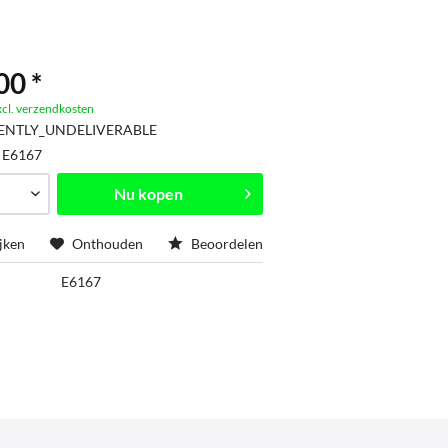
00 *
xcl. verzendkosten
ENTLY_UNDELIVERABLE
:
E6167
Nu kopen
jken
Onthouden
Beoordelen
E6167