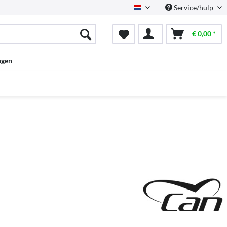
Service/hulp
Dutch
€ 0,00 *
ngen