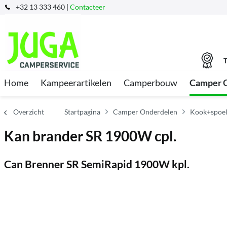
+32 13 333 460 |
Contacteer
T
Home
Kampeerartikelen
Camperbouw
Camper 
Overzicht
Startpagina
Camper Onderdelen
Kook+spoel
Kan brander SR 1900W cpl.
Can Brenner SR SemiRapid 1900W kpl.