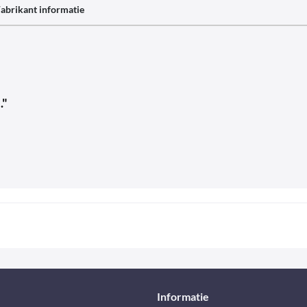
abrikant informatie
."
Informatie