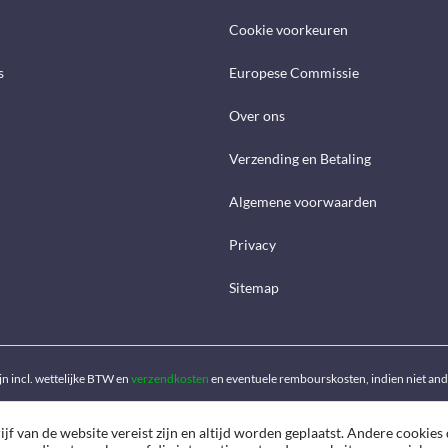
Cookie voorkeuren
s
Europese Commissie
Over ons
Verzending en Betaling
Algemene voorwaarden
Privacy
Sitemap
ijn incl. wettelijke BTW en
verzendkosten
en eventuele rembourskosten, indien niet an
f van de website vereist zijn en altijd worden geplaatst. Andere cookies 