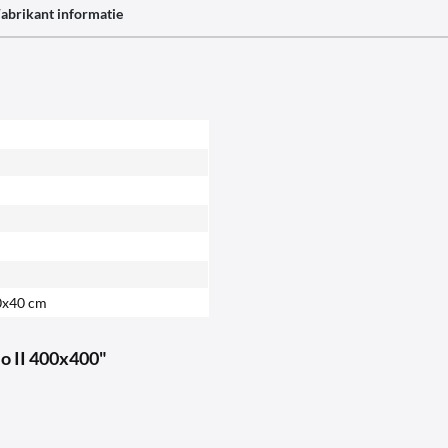
abrikant informatie
0x40 cm
o II 400x400"