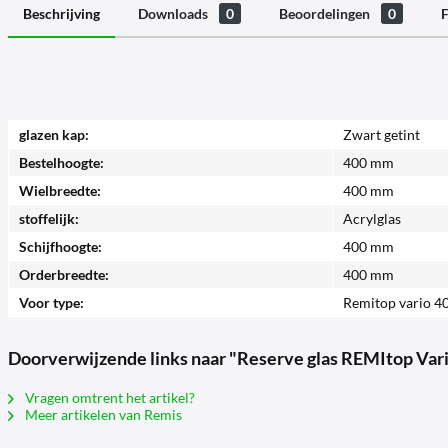
Beschrijving
Downloads
0
Beoordelingen
0
F
glazen kap:
Zwart getint
Bestelhoogte:
400 mm
Wielbreedte:
400 mm
stoffelijk:
Acrylglas
Schijfhoogte:
400 mm
Orderbreedte:
400 mm
Voor type:
Remitop vario 4
Doorverwijzende links naar "Reserve glas REMItop Vari
Vragen omtrent het artikel?
Meer artikelen van Remis