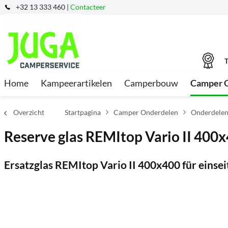
+32 13 333 460 |
Contacteer
T
Home
Kampeerartikelen
Camperbouw
Camper 
Overzicht
Startpagina
Camper Onderdelen
Onderdelen
Reserve glas REMItop Vario II 400
Ersatzglas REMItop Vario II 400x400 für einsei