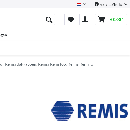
Service/hulp
Dutch
€ 0,00 *
ngen
or Remis dakkappen, Remis RemiTop, Remis RemiTo