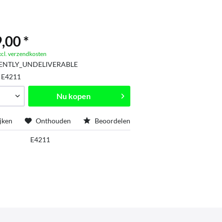
,00 *
xcl. verzendkosten
ENTLY_UNDELIVERABLE
:
E4211
Nu kopen
jken
Onthouden
Beoordelen
E4211