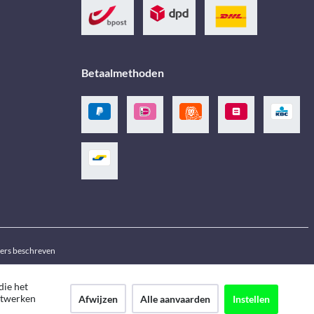
Betaalmethoden
ders beschreven
die het
netwerken
Afwijzen
Alle aanvaarden
Instellen