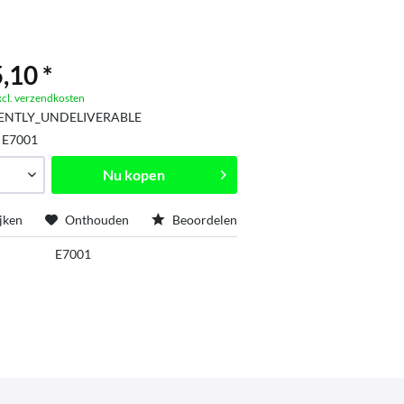
,10 *
xcl. verzendkosten
ENTLY_UNDELIVERABLE
:
E7001
Nu kopen
jken
Onthouden
Beoordelen
E7001