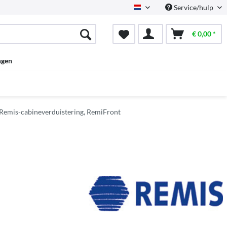
Service/hulp
Dutch
€ 0,00 *
ngen
Remis-cabineverduistering, RemiFront