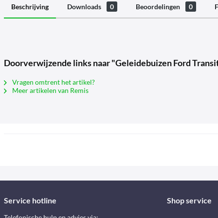
Beschrijving
Downloads
0
Beoordelingen
0
F
Doorverwijzende links naar "Geleidebuizen Ford Transit 
Vragen omtrent het artikel?
Meer artikelen van Remis
Service hotline
Shop service
Telefonische hulp en advies via: