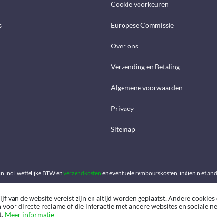
Cookie voorkeuren
s
Europese Commissie
Over ons
Verzending en Betaling
Algemene voorwaarden
Privacy
Sitemap
ijn incl. wettelijke BTW en
verzendkosten
en eventuele rembourskosten, indien niet an
f van de website vereist zijn en altijd worden geplaatst. Andere cookies 
n voor directe reclame of die interactie met andere websites en sociale 
t.
Meer informatie