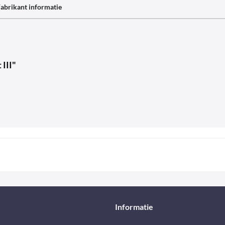
abrikant informatie
III"
Informatie