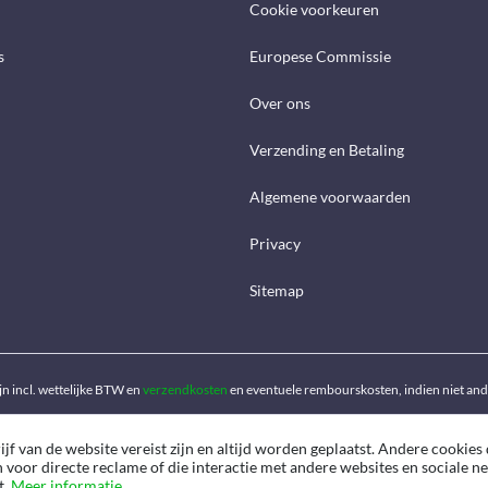
Cookie voorkeuren
s
Europese Commissie
Over ons
Verzending en Betaling
Algemene voorwaarden
Privacy
Sitemap
ijn incl. wettelijke BTW en
verzendkosten
en eventuele rembourskosten, indien niet an
f van de website vereist zijn en altijd worden geplaatst. Andere cookies 
n voor directe reclame of die interactie met andere websites en sociale 
t.
Meer informatie