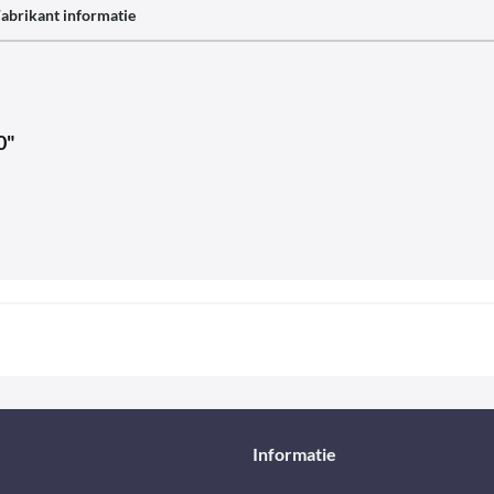
abrikant informatie
0"
Informatie