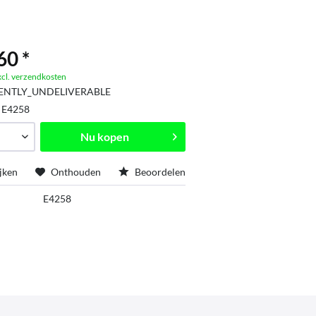
60 *
xcl. verzendkosten
ENTLY_UNDELIVERABLE
:
E4258
Nu kopen
jken
Onthouden
Beoordelen
E4258