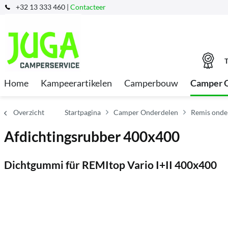
+32 13 333 460 |
Contacteer
T
Home
Kampeerartikelen
Camperbouw
Camper 
Overzicht
Startpagina
Camper Onderdelen
Remis onde
Afdichtingsrubber 400x400
Dichtgummi für REMItop Vario I+II 400x400