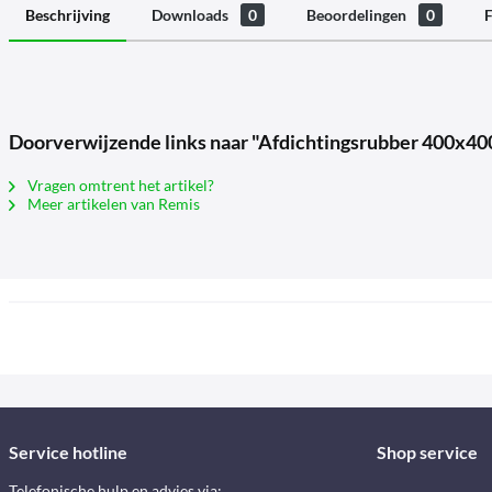
Beschrijving
Downloads
0
Beoordelingen
0
F
Doorverwijzende links naar "Afdichtingsrubber 400x40
Vragen omtrent het artikel?
Meer artikelen van Remis
Service hotline
Shop service
Telefonische hulp en advies via: