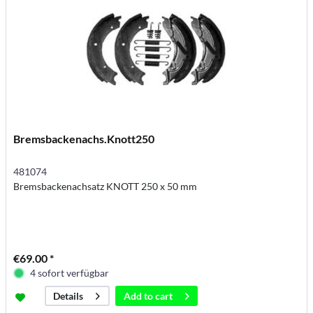
Bremsbackenachs.Knott250
481074
Bremsbackenachsatz KNOTT 250 x 50 mm
€69.00 *
4 sofort verfügbar
Add to
cart
Details