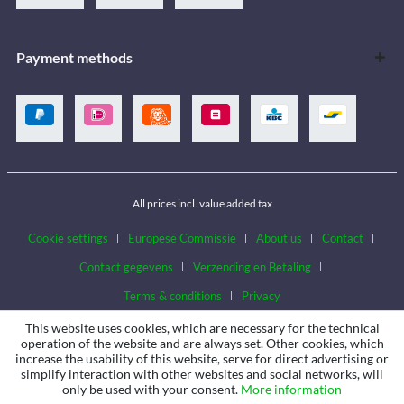
Payment methods
All prices incl. value added tax
Cookie settings
Europese Commissie
About us
Contact
Contact gegevens
Verzending en Betaling
Terms & conditions
Privacy
This website uses cookies, which are necessary for the technical
operation of the website and are always set. Other cookies, which
increase the usability of this website, serve for direct advertising or
simplify interaction with other websites and social networks, will
only be used with your consent.
More information