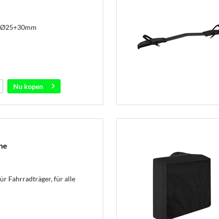
z Ø25+30mm
Nu kopen
ne
r Fahrradträger, für alle