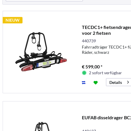
NIEUW
TECDC1+ fietsendrager 
voor 2 fietsen
440739
Fahrradträger TECDC1+ fü
Räder, schwarz
€ 599,00 *
2 sofort verfügbar
Details
EUFAB disseldrager BC