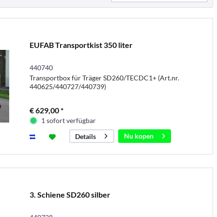
EUFAB Transportkist 350 liter
440740
Transportbox für Träger SD260/TECDC1+ (Art.nr.
440625/440727/440739)
€ 629,00 *
1 sofort verfügbar
Nu kopen
Details
3. Schiene SD260 silber