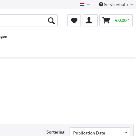
Service/hulp
Dutch
€ 0,00 *
ngen
Sortering: