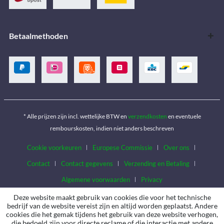
Betaalmethoden
* Alle prijzen zijn incl. wettelijke BTW en
verzendkosten
en eventuele
rembourskosten, indien niet anders beschreven
Cookie voorkeuren
Europese Commissie
Over ons
Contact
Contact gegevens
Verzending en Betaling
Algemene voorwaarden
Privacy
Deze website maakt gebruik van cookies die voor het technische
bedrijf van de website vereist zijn en altijd worden geplaatst. Andere
cookies die het gemak tijdens het gebruik van deze website verhogen,
die bedoeld zijn voor directe reclame of die interactie met andere