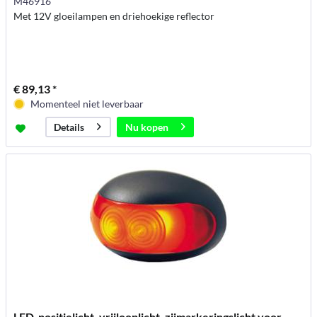
M46916
Met 12V gloeilampen en driehoekige reflector
€ 89,13 *
Momenteel niet leverbaar
Nu kopen
Details
LED-positielicht, vrijlooplicht, zijmarkeringslicht voor