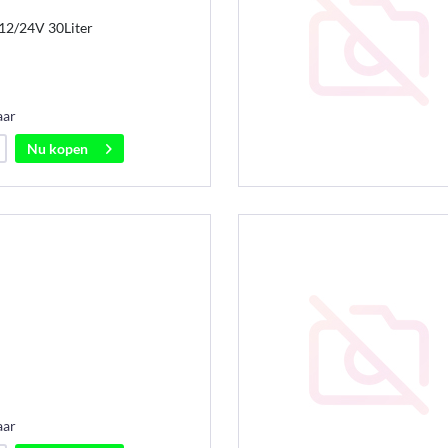
 12/24V 30Liter
aar
Nu kopen
aar