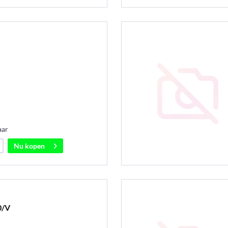
aar
Nu kopen
0/V