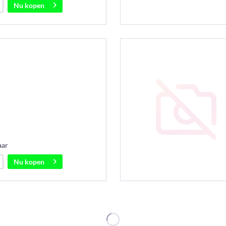
Nu kopen
aar
Nu kopen