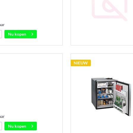
aar
Nu kopen
NIEUW
aar
Nu kopen