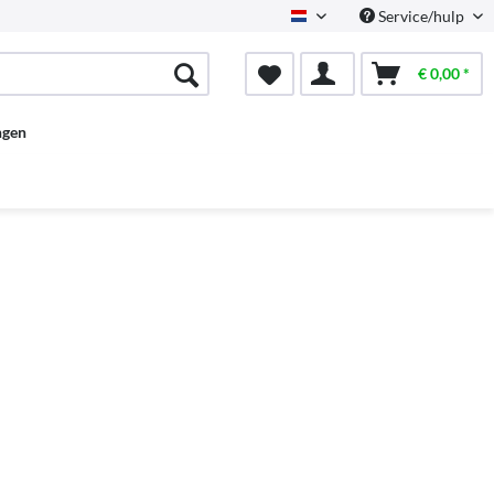
Service/hulp
Dutch
€ 0,00 *
ngen