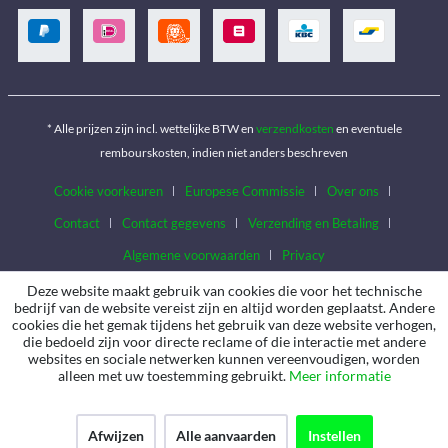
* Alle prijzen zijn incl. wettelijke BTW en
verzendkosten
en eventuele
rembourskosten, indien niet anders beschreven
Cookie voorkeuren
Europese Commissie
Over ons
Contact
Contact gegevens
Verzending en Betaling
Algemene voorwaarden
Privacy
Deze website maakt gebruik van cookies die voor het technische
bedrijf van de website vereist zijn en altijd worden geplaatst. Andere
cookies die het gemak tijdens het gebruik van deze website verhogen,
die bedoeld zijn voor directe reclame of die interactie met andere
websites en sociale netwerken kunnen vereenvoudigen, worden
alleen met uw toestemming gebruikt.
Meer informatie
Afwijzen
Alle aanvaarden
Instellen