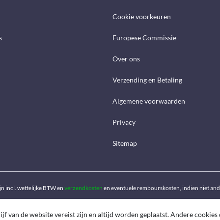
Cookie voorkeuren
s
Europese Commissie
Over ons
Verzending en Betaling
Algemene voorwaarden
Privacy
Sitemap
ijn incl. wettelijke BTW en
verzendkosten
en eventuele rembourskosten, indien niet an
f van de website vereist zijn en altijd worden geplaatst. Andere cookies 