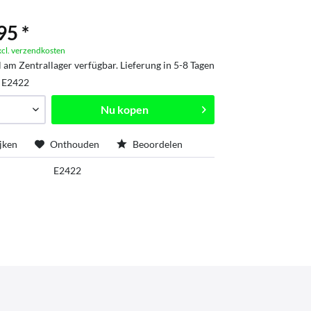
95 *
xcl. verzendkosten
l am Zentrallager verfügbar. Lieferung in 5-8 Tagen
:
E2422
Nu kopen
jken
Onthouden
Beoordelen
E2422