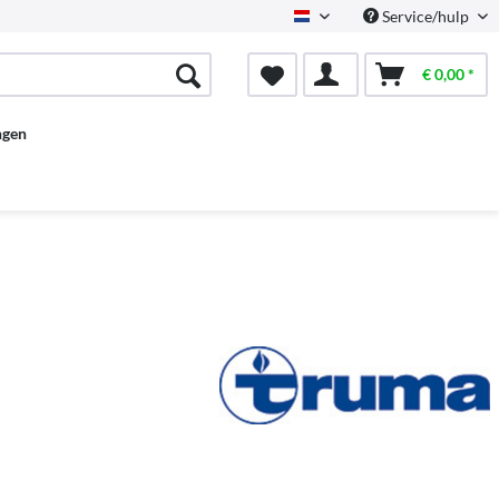
Service/hulp
Dutch
€ 0,00 *
ngen