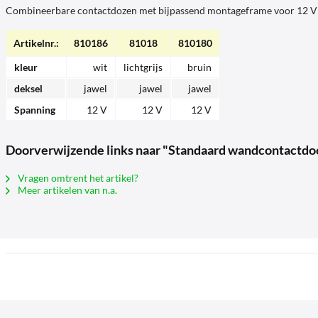
Combineerbare contactdozen met bijpassend montageframe voor 12 V 
Artikelnr.:
810186
81018
810180
kleur
wit
lichtgrijs
bruin
deksel
jawel
jawel
jawel
Spanning
12 V
12 V
12 V
Doorverwijzende links naar "Standaard wandcontactdo
Vragen omtrent het artikel?
Meer artikelen van n.a.