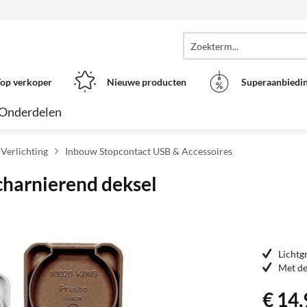
op verkoper
Nieuwe producten
Superaanbiedi
Onderdelen
 Verlichting
Inbouw Stopcontact USB & Accessoires
harnierend deksel
Lichtgr
Met de
€ 14,