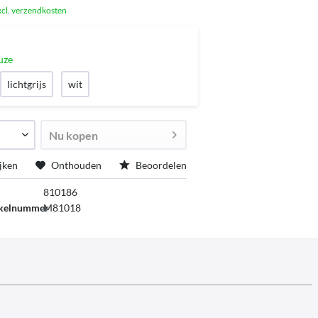
xcl. verzendkosten
uze
lichtgrijs
wit
Nu kopen
jken
Onthouden
Beoordelen
810186
ikelnummer
M81018