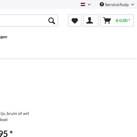
Service/hulp
Dutch
€ 0,00 *
ngen
ijs, bruin of wit
ksel
95 *