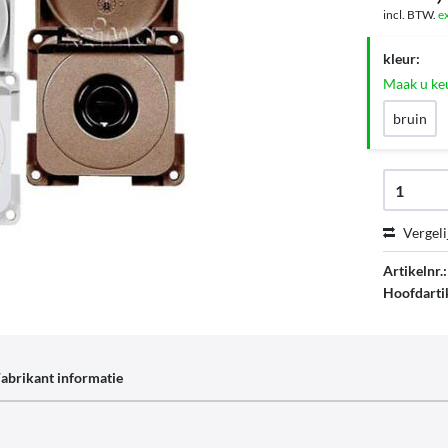
incl. BTW.
e
kleur:
Maak u ke
bruin
Vergeli
Artikelnr.:
Hoofdart
abrikant informatie