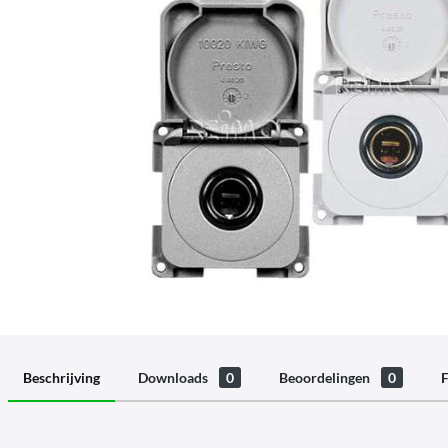
Beschrijving
Downloads
0
Beoordelingen
0
F