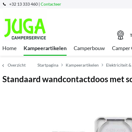
+32 13 333 460 |
Contacteer
T
Home
Kampeerartikelen
Camperbouw
Camper 
Overzicht
Startpagina
Kampeerartikelen
Elektriciteit &
Standaard wandcontactdoos met sc