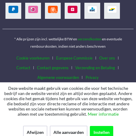
* Alle prijzen zijn incl. wettelijke BTW en
verzendkosten
en eventuele
rembourskosten, indien niet anders beschreven
Cookie voorkeuren
Europese Commissie
Over ons
Contact
Contact gegevens
Verzending en Betaling
Algemene voorwaarden
Privacy
Deze website maakt gebruik van cookies die voor het technische
bedrijf van de website vereist zijn en altijd worden geplaatst. Andere
cookies die het gemak tijdens het gebruik van deze website verhogen,
die bedoeld zijn voor directe reclame of die interactie met andere
websites en sociale netwerken kunnen vereenvoudigen, worden
alleen met uw toestemming gebruikt.
Meer informatie
Afwijzen
Alle aanvaarden
Instellen