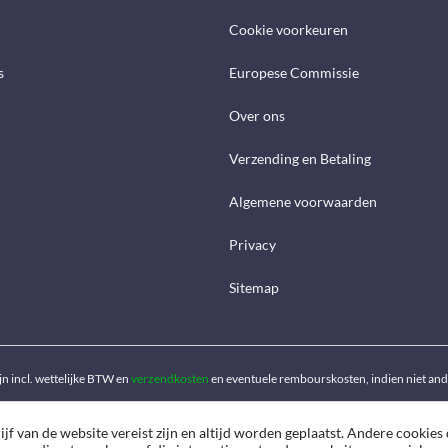
Cookie voorkeuren
s
Europese Commissie
Over ons
Verzending en Betaling
Algemene voorwaarden
Privacy
Sitemap
ijn incl. wettelijke BTW en
verzendkosten
en eventuele rembourskosten, indien niet an
f van de website vereist zijn en altijd worden geplaatst. Andere cookies 