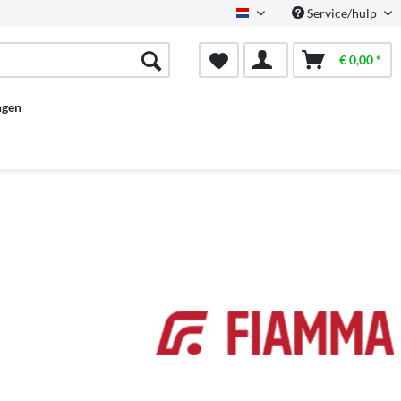
Service/hulp
Dutch
€ 0,00 *
ngen