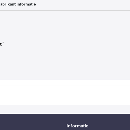
abrikant informatie
c"
Informatie