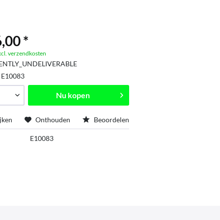
,00 *
xcl. verzendkosten
ENTLY_UNDELIVERABLE
:
E10083
Nu kopen
jken
Onthouden
Beoordelen
E10083