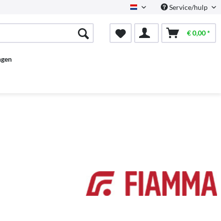
Service/hulp
Dutch
€ 0,00 *
ngen