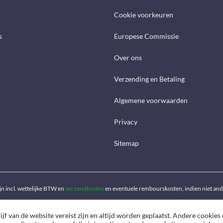
Cookie voorkeuren
s
Europese Commissie
Over ons
Verzending en Betaling
Algemene voorwaarden
Privacy
Sitemap
ijn incl. wettelijke BTW en
verzendkosten
en eventuele rembourskosten, indien niet an
f van de website vereist zijn en altijd worden geplaatst. Andere cookies 