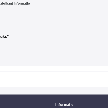
abrikant informatie
tuks"
Informatie