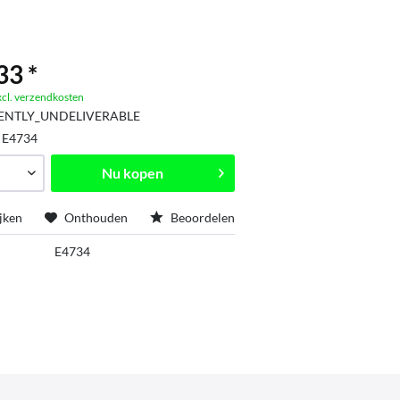
33 *
xcl. verzendkosten
ENTLY_UNDELIVERABLE
:
E4734
Nu kopen
jken
Onthouden
Beoordelen
E4734