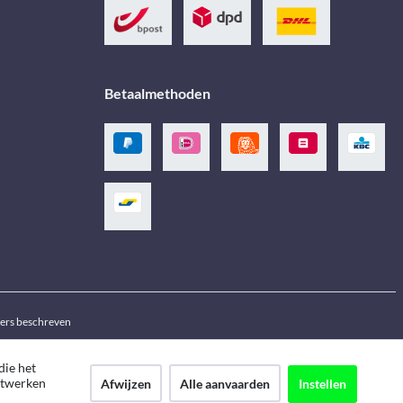
Betaalmethoden
ders beschreven
die het
netwerken
Afwijzen
Alle aanvaarden
Instellen