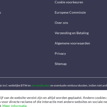
Cookie voorkeuren
s
Europese Commissie
Over ons
Verzending en Betaling
Algemene voorwaarden
Privacy
Sitemap
ijn incl. wettelijke BTW en
verzendkosten
en eventuele rembourskosten, indien niet an
f van de website vereist zijn en altijd worden geplaatst. Andere cookies 
n voor directe reclame of die interactie met andere websites en sociale 
t.
Meer informatie