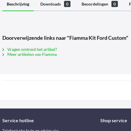
Beschrijving
Downloads
0
Beoordelingen
0
F
Doorverwijzende links naar "Fiamma Kit Ford Custom"
Vragen omtrent het artikel?
Meer artikelen van Fiamma
Service hotline
Shop service
Telefonische hulp en advies via: