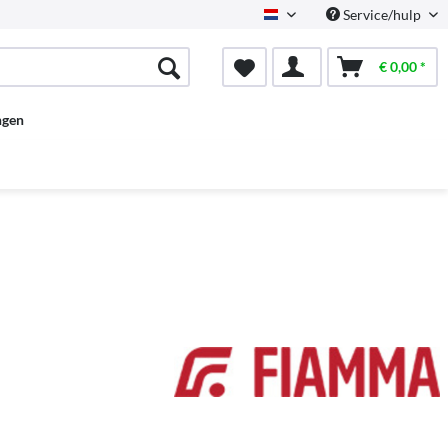
Service/hulp
Dutch
€ 0,00 *
ngen