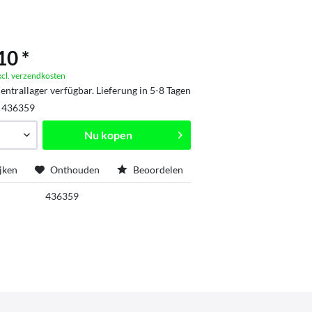
10 *
xcl. verzendkosten
entrallager verfügbar. Lieferung in 5-8 Tagen
:
436359
Nu kopen
jken
Onthouden
Beoordelen
436359