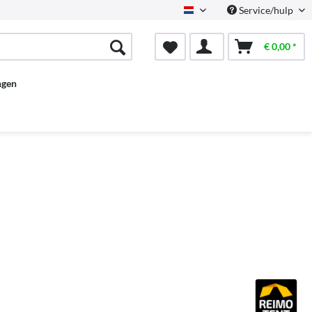
Service/hulp
Dutch
€ 0,00 *
ngen