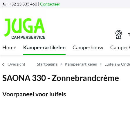
+32 13 333 460 |
Contacteer
T
Home
Kampeerartikelen
Camperbouw
Camper 
Overzicht
Startpagina
Kampeerartikelen
Luifels & Ond
SAONA 330 - Zonnebrandcrème
Voorpaneel voor luifels