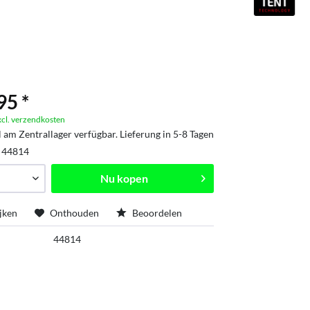
95 *
xcl. verzendkosten
l am Zentrallager verfügbar. Lieferung in 5-8 Tagen
:
44814
Nu kopen
jken
Onthouden
Beoordelen
44814