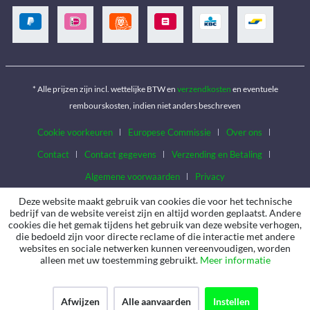
* Alle prijzen zijn incl. wettelijke BTW en
verzendkosten
en eventuele
rembourskosten, indien niet anders beschreven
Cookie voorkeuren
Europese Commissie
Over ons
Contact
Contact gegevens
Verzending en Betaling
Algemene voorwaarden
Privacy
Deze website maakt gebruik van cookies die voor het technische
bedrijf van de website vereist zijn en altijd worden geplaatst. Andere
cookies die het gemak tijdens het gebruik van deze website verhogen,
die bedoeld zijn voor directe reclame of die interactie met andere
websites en sociale netwerken kunnen vereenvoudigen, worden
alleen met uw toestemming gebruikt.
Meer informatie
Afwijzen
Alle aanvaarden
Instellen