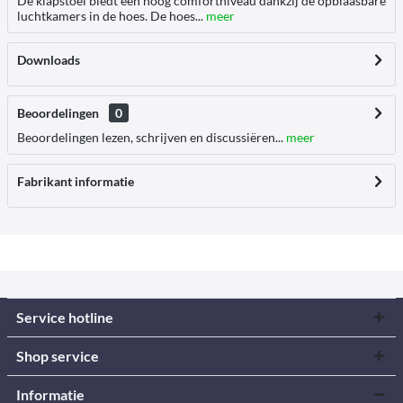
De klapstoel biedt een hoog comfortniveau dankzij de opblaasbare
luchtkamers in de hoes. De hoes...
meer
Downloads
Beoordelingen
0
Beoordelingen lezen, schrijven en discussiëren...
meer
Fabrikant informatie
Service hotline
Shop service
Informatie