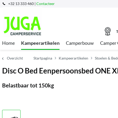
+32 13 333 460 |
Contacteer
T
Home
Kampeerartikelen
Camperbouw
Camper 
Overzicht
Startpagina
Kampeerartikelen
Stoelen & Be
Disc O Bed Eenpersoonsbed ONE X
Belastbaar tot 150kg