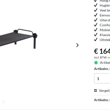
Hoog d
Hygiën
Veel b
Eenvou
Uiters
Comfor
Mobiel
Klassi
Uitste
€ 164
incl. BTW.
e
Artike
Artikelnr.
Vergeli
Artikelnr.: