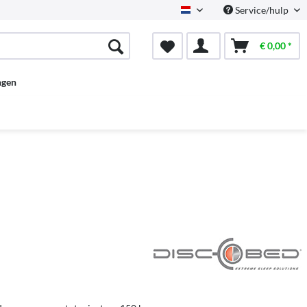
Service/hulp
Dutch
€ 0,00 *
ngen