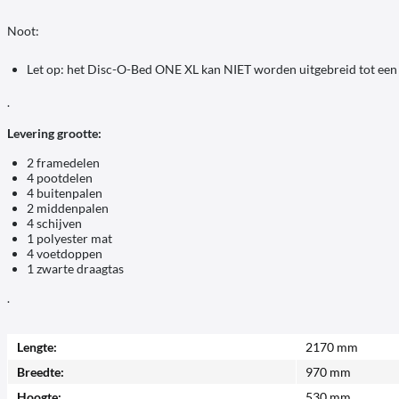
Noot:
Let op: het Disc-O-Bed ONE XL kan NIET worden uitgebreid tot een 
.
Levering grootte:
2 framedelen
4 pootdelen
4 buitenpalen
2 middenpalen
4 schijven
1 polyester mat
4 voetdoppen
1 zwarte draagtas
.
Lengte:
2170 mm
Breedte:
970 mm
Hoogte:
530 mm