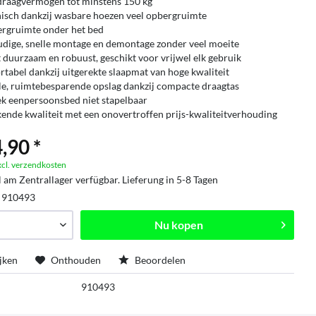
raagvermogen tot minstens 150 kg
isch dankzij wasbare hoezen veel opbergruimte
ergruimte onder het bed
dige, snelle montage en demontage zonder veel moeite
t duurzaam en robuust, geschikt voor vrijwel elk gebruik
tabel dankzij uitgerekte slaapmat van hoge kwaliteit
e, ruimtebesparende opslag dankzij compacte draagtas
ek eenpersoonsbed niet stapelbaar
kende kwaliteit met een onovertroffen prijs-kwaliteitverhouding
,90 *
xcl. verzendkosten
l am Zentrallager verfügbar. Lieferung in 5-8 Tagen
:
910493
Nu kopen
jken
Onthouden
Beoordelen
910493