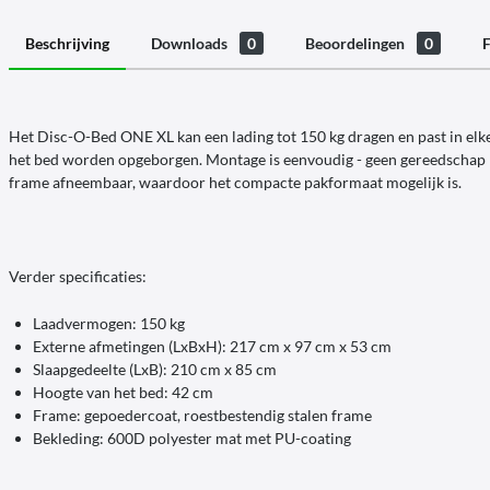
Beschrijving
Downloads
0
Beoordelingen
0
F
Het Disc-O-Bed ONE XL kan een lading tot 150 kg dragen en past in elke 
het bed worden opgeborgen. Montage is eenvoudig - geen gereedschap n
frame afneembaar, waardoor het compacte pakformaat mogelijk is.
Verder specificaties:
Laadvermogen: 150 kg
Externe afmetingen (LxBxH): 217 cm x 97 cm x 53 cm
Slaapgedeelte (LxB): 210 cm x 85 cm
Hoogte van het bed: 42 cm
Frame: gepoedercoat, roestbestendig stalen frame
Bekleding: 600D polyester mat met PU-coating