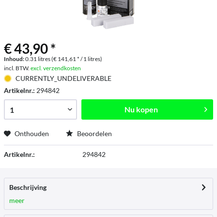
€ 43,90 *
Inhoud:
0.31 litres (€ 141,61 * / 1 litres)
incl. BTW.
excl. verzendkosten
CURRENTLY_UNDELIVERABLE
Artikelnr.:
294842
Nu kopen
Onthouden
Beoordelen
Artikelnr.:
294842
Beschrijving
meer