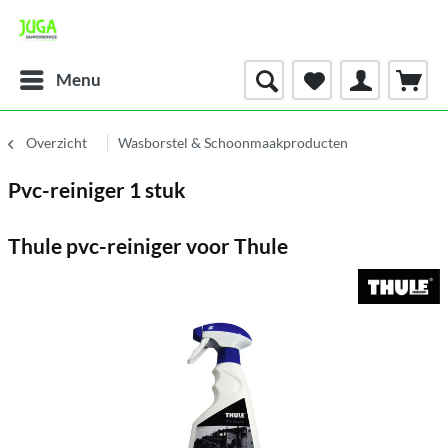
Menu
Overzicht
Wasborstel & Schoonmaakproducten
Pvc-reiniger 1 stuk
Thule pvc-reiniger voor Thule