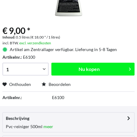
€ 9,00 *
Inhoud:
0.5 litres (€ 18,00 * / 1 litres)
incl. BTW.
excl. verzendkosten
Artikel am Zentrallager verfügbar. Lieferung in 5-8 Tagen
Artikelnr.:
E6100
Nu kopen
Onthouden
Beoordelen
Artikelnr.:
E6100
Beschrijving
Pvc-reiniger 500ml
meer