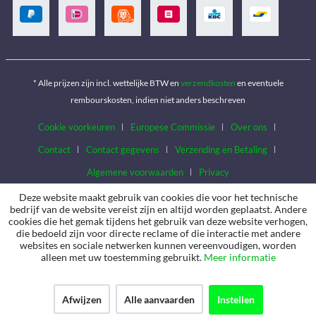
* Alle prijzen zijn incl. wettelijke BTW en
verzendkosten
en eventuele
rembourskosten, indien niet anders beschreven
Cookie voorkeuren
Europese Commissie
Over ons
Contact
Contact gegevens
Verzending en Betaling
Algemene voorwaarden
Privacy
Deze website maakt gebruik van cookies die voor het technische
bedrijf van de website vereist zijn en altijd worden geplaatst. Andere
cookies die het gemak tijdens het gebruik van deze website verhogen,
die bedoeld zijn voor directe reclame of die interactie met andere
websites en sociale netwerken kunnen vereenvoudigen, worden
alleen met uw toestemming gebruikt.
Meer informatie
Afwijzen
Alle aanvaarden
Instellen