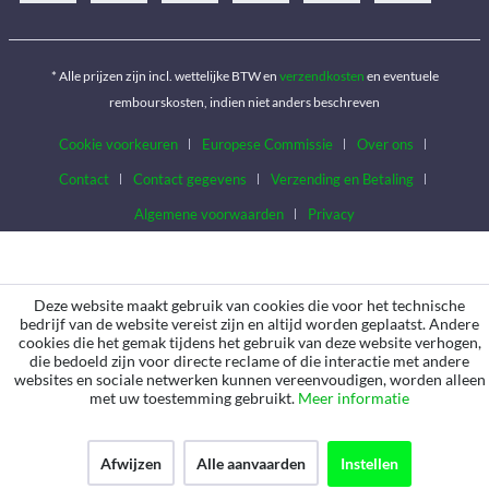
* Alle prijzen zijn incl. wettelijke BTW en
verzendkosten
en eventuele
rembourskosten, indien niet anders beschreven
Cookie voorkeuren
Europese Commissie
Over ons
Contact
Contact gegevens
Verzending en Betaling
Algemene voorwaarden
Privacy
Deze website maakt gebruik van cookies die voor het technische
bedrijf van de website vereist zijn en altijd worden geplaatst. Andere
cookies die het gemak tijdens het gebruik van deze website verhogen,
die bedoeld zijn voor directe reclame of die interactie met andere
websites en sociale netwerken kunnen vereenvoudigen, worden alleen
met uw toestemming gebruikt.
Meer informatie
Afwijzen
Alle aanvaarden
Instellen