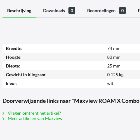
Beschrijving
Downloads
0
Beoordelingen
0
F
Breedte:
74 mm
Hoogte:
83 mm
Diepte:
25 mm
Gewicht in kilogram:
0.125 kg
kleur:
wit
Doorverwijzende links naar "Maxview ROAM X Combo
Vragen omtrent het artikel?
Meer artikelen van Maxview