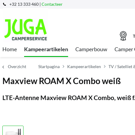
+32 13 333 460 |
Contacteer
T
Home
Kampeerartikelen
Camperbouw
Camper 
Overzicht
Startpagina
Kampeerartikelen
TV / Satelliet
Maxview ROAM X Combo weiß
LTE-Antenne Maxview ROAM X Combo, weiß f.