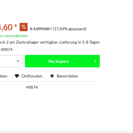
,60 *
€ 1.099,00 *
(17,69% gespaard)
xcl. verzendkosten
ch 2 am Zentrallager verfügbar. Lieferung in 5-8 Tagen
:
49874
Nu kopen
jken
Onthouden
Beoordelen
49874