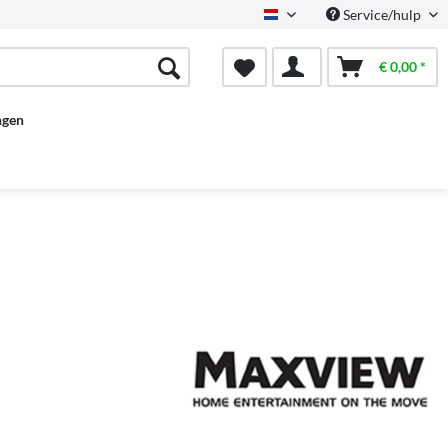
Service/hulp
Dutch
€ 0,00 *
ngen