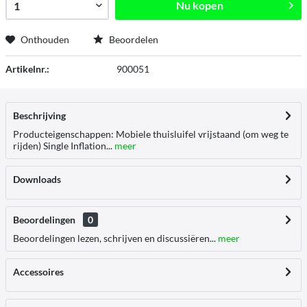
Nu kopen
Onthouden
Beoordelen
Artikelnr.:
900051
Beschrijving
Producteigenschappen: Mobiele thuisluifel vrijstaand (om weg te
rijden) Single Inflation...
meer
Downloads
Beoordelingen
0
Beoordelingen lezen, schrijven en discussiëren...
meer
Accessoires