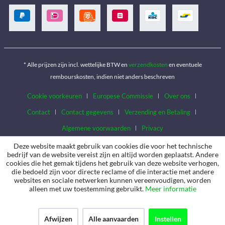
* Alle prijzen zijn incl. wettelijke BTW en
verzendkosten
en eventuele
rembourskosten, indien niet anders beschreven
Cookie voorkeuren
Europese Commissie
Over ons
Contact
Contact gegevens
Verzending en Betaling
Algemene voorwaarden
Privacy
Deze website maakt gebruik van cookies die voor het technische
bedrijf van de website vereist zijn en altijd worden geplaatst. Andere
cookies die het gemak tijdens het gebruik van deze website verhogen,
die bedoeld zijn voor directe reclame of die interactie met andere
websites en sociale netwerken kunnen vereenvoudigen, worden
alleen met uw toestemming gebruikt.
Meer informatie
Afwijzen
Alle aanvaarden
Instellen