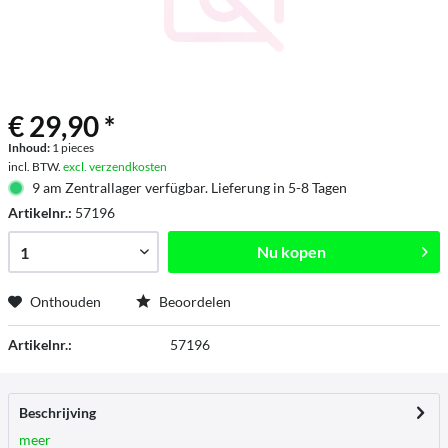
€ 29,90 *
Inhoud:
1 pieces
incl. BTW.
excl. verzendkosten
9 am Zentrallager verfügbar. Lieferung in 5-8 Tagen
Artikelnr.:
57196
Nu kopen
Onthouden
Beoordelen
Artikelnr.:
57196
Beschrijving
meer