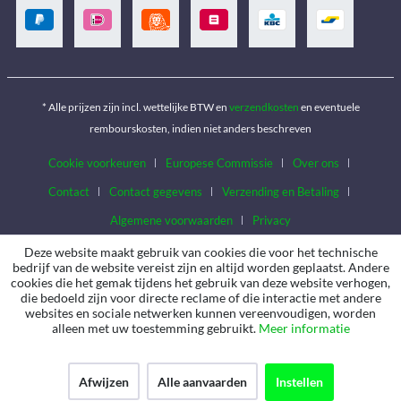
* Alle prijzen zijn incl. wettelijke BTW en
verzendkosten
en eventuele
rembourskosten, indien niet anders beschreven
Cookie voorkeuren
Europese Commissie
Over ons
Contact
Contact gegevens
Verzending en Betaling
Algemene voorwaarden
Privacy
Deze website maakt gebruik van cookies die voor het technische
bedrijf van de website vereist zijn en altijd worden geplaatst. Andere
cookies die het gemak tijdens het gebruik van deze website verhogen,
die bedoeld zijn voor directe reclame of die interactie met andere
websites en sociale netwerken kunnen vereenvoudigen, worden
alleen met uw toestemming gebruikt.
Meer informatie
Afwijzen
Alle aanvaarden
Instellen